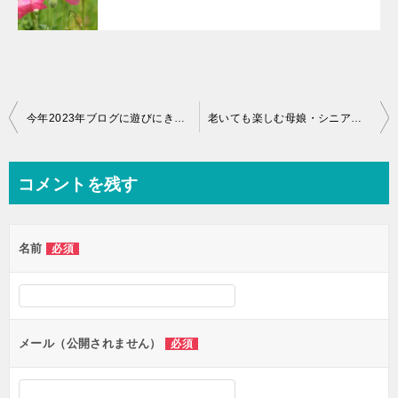
投
今年2023年ブログに遊びにきて下さったあなたへ
老いても楽しむ母娘・シニア親子旅 由布院へ・・・
稿
ナ
コメントを残す
ビ
ゲ
名前
必須
ー
シ
ョ
ン
メール（公開されません）
必須